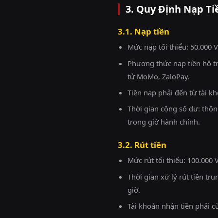
3. Quy Định Nạp Ti
3.1. Nạp tiền
Mức nạp tối thiểu: 50.000 
Phương thức nạp tiền hỗ t
tử MoMo, ZaloPay.
Tiền nạp phải đến từ tài k
Thời gian cộng số dư: thô
trong giờ hành chính.
3.2. Rút tiền
Mức rút tối thiểu: 100.000
Thời gian xử lý rút tiền t
giờ.
Tài khoản nhận tiền phải c