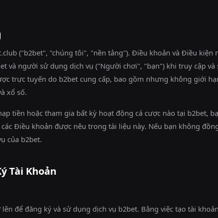
g
lub ("b2bet", "chúng tôi", "nền tảng"). Điều khoản và Điều kiện 
t và người sử dụng dịch vụ ("Người chơi", "bạn") khi truy cập và
ược trực tuyến do b2bet cung cấp, bao gồm nhưng không giới hạn: 
và xổ số.
nạp tiền hoặc tham gia bất kỳ hoạt động cá cược nào tại b2bet, b
 các Điều khoản được nêu trong tài liệu này. Nếu bạn không đồng
vụ của b2bet.
Ký Tài Khoản
ở lên để đăng ký và sử dụng dịch vụ b2bet. Bằng việc tạo tài kho