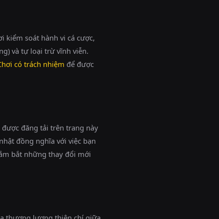
i kiểm soát hành vi cá cược,
) và tự loại trừ vĩnh viễn.
Chơi có trách nhiệm
để được
 được đăng tải trên trang này
nhật đồng nghĩa với việc bạn
nắm bắt những thay đổi mới
ua thương lượng thiện chí giữa