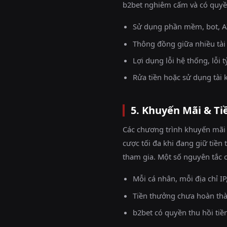
b2bet nghiêm cấm và có quyền
Sử dụng phần mềm, bot, AI
Thông đồng giữa nhiều tài 
Lợi dụng lỗi hệ thống, lỗi t
Rửa tiền hoặc sử dụng tài 
5. Khuyến Mãi & T
Các chương trình khuyến mãi 
cược tối đa khi đang giữ tiền
tham gia. Một số nguyên tắc
Mỗi cá nhân, mỗi địa chỉ IP
Tiền thưởng chưa hoàn thà
b2bet có quyền thu hồi tiề