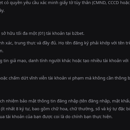
et có quyền yêu cầu xác minh giấy tờ tùy thân (CMND, CCCD hoặc 
ày.
sở hữu tối đa một (01) tài khoản tại b2bet.
nh xác, trung thực và đầy đủ. Họ tên đăng ký phải khớp với tên t
n.
tin giả mạo, danh tính người khác hoặc tạo nhiều tài khoản với
oặc chấm dứt vĩnh viễn tài khoản vi phạm mà không cần thông b
ách nhiệm bảo mật thông tin đăng nhập (tên đăng nhập, mật khẩ
t nhất 8 ký tự, bao gồm chữ hoa, chữ thường, số và ký tự đặc biệ
qua tài khoản của bạn được coi là do chính bạn thực hiện.