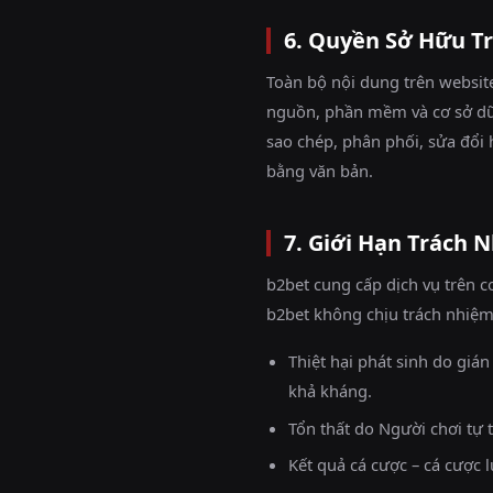
6. Quyền Sở Hữu Tr
Toàn bộ nội dung trên website
nguồn, phần mềm và cơ sở dữ 
sao chép, phân phối, sửa đổi
bằng văn bản.
7. Giới Hạn Trách 
b2bet cung cấp dịch vụ trên c
b2bet không chịu trách nhiệm
Thiệt hại phát sinh do giá
khả kháng.
Tổn thất do Người chơi tự 
Kết quả cá cược – cá cược l