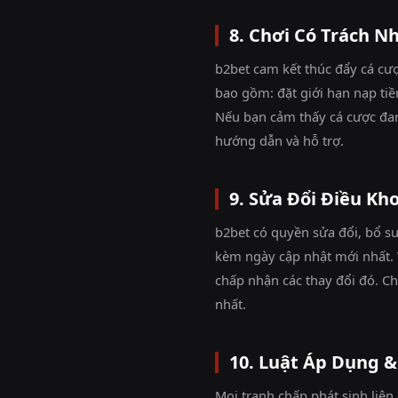
8. Chơi Có Trách N
b2bet cam kết thúc đẩy cá cượ
bao gồm: đặt giới hạn nạp tiề
Nếu bạn cảm thấy cá cược đa
hướng dẫn và hỗ trợ.
9. Sửa Đổi Điều Kh
b2bet có quyền sửa đổi, bổ su
kèm ngày cập nhật mới nhất. V
chấp nhận các thay đổi đó. C
nhất.
10. Luật Áp Dụng &
Mọi tranh chấp phát sinh liên