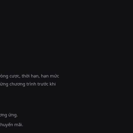
vòng cược, thời hạn, hạn mức
từng chương trình trước khi
ương ứng.
khuyến mãi.