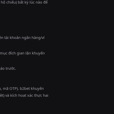
hộ chiếu) bất kỳ lúc nào để
rên tài khoản ngân hàng/ví
 mục đích gian lận khuyến
áo trước.
u, mã OTP). b2bet khuyến
t) và kích hoạt xác thực hai