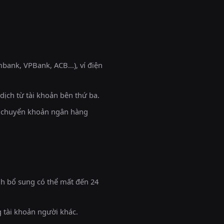
ank, VPBank, ACB...), ví điện
dịch từ tài khoản bên thứ ba.
ới chuyển khoản ngân hàng
inh bổ sung có thể mất đến 24
g tài khoản người khác.