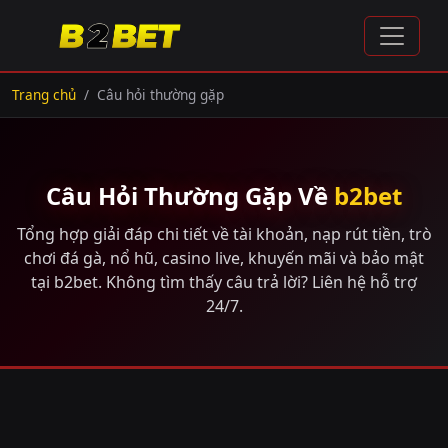
Trang chủ
Câu hỏi thường gặp
Câu Hỏi Thường Gặp Về
b2bet
Tổng hợp giải đáp chi tiết về tài khoản, nạp rút tiền, trò
chơi đá gà, nổ hũ, casino live, khuyến mãi và bảo mật
tại b2bet. Không tìm thấy câu trả lời? Liên hệ hỗ trợ
24/7.