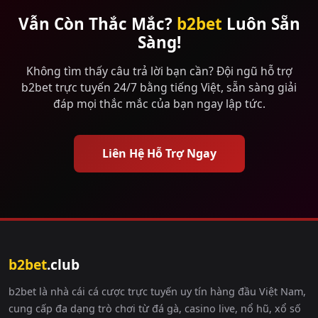
Vẫn Còn Thắc Mắc?
b2bet
Luôn Sẵn
Sàng!
Không tìm thấy câu trả lời bạn cần? Đội ngũ hỗ trợ
b2bet trực tuyến 24/7 bằng tiếng Việt, sẵn sàng giải
đáp mọi thắc mắc của bạn ngay lập tức.
Liên Hệ Hỗ Trợ Ngay
b2bet
.club
b2bet là nhà cái cá cược trực tuyến uy tín hàng đầu Việt Nam,
cung cấp đa dạng trò chơi từ đá gà, casino live, nổ hũ, xổ số