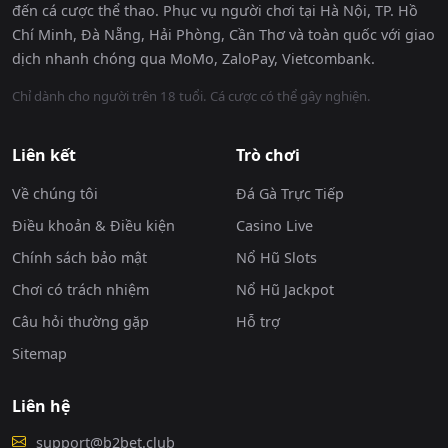
đến cá cược thể thao. Phục vụ người chơi tại Hà Nội, TP. Hồ
Chí Minh, Đà Nẵng, Hải Phòng, Cần Thơ và toàn quốc với giao
dịch nhanh chóng qua MoMo, ZaloPay, Vietcombank.
Chỉ dành cho người trên 18 tuổi. Cá cược có thể gây nghiện.
Liên kết
Trò chơi
Về chúng tôi
Đá Gà Trực Tiếp
Điều khoản & Điều kiện
Casino Live
Chính sách bảo mật
Nổ Hũ Slots
Chơi có trách nhiệm
Nổ Hũ Jackpot
Câu hỏi thường gặp
Hỗ trợ
Sitemap
Liên hệ
support@b2bet.club