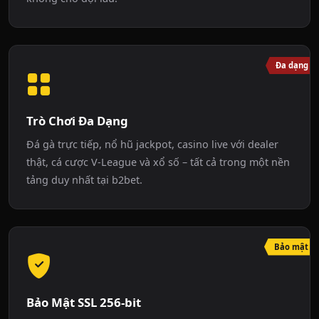
Đa dạng
Trò Chơi Đa Dạng
Đá gà trực tiếp, nổ hũ jackpot, casino live với dealer
thật, cá cược V-League và xổ số – tất cả trong một nền
tảng duy nhất tại b2bet.
Bảo mật
Bảo Mật SSL 256-bit