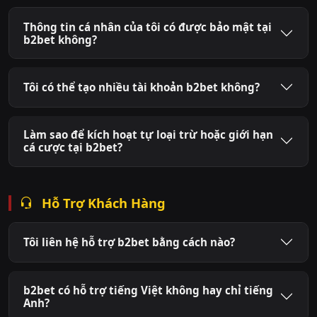
Thông tin cá nhân của tôi có được bảo mật tại
b2bet không?
Tôi có thể tạo nhiều tài khoản b2bet không?
Làm sao để kích hoạt tự loại trừ hoặc giới hạn
cá cược tại b2bet?
Hỗ Trợ Khách Hàng
Tôi liên hệ hỗ trợ b2bet bằng cách nào?
b2bet có hỗ trợ tiếng Việt không hay chỉ tiếng
Anh?